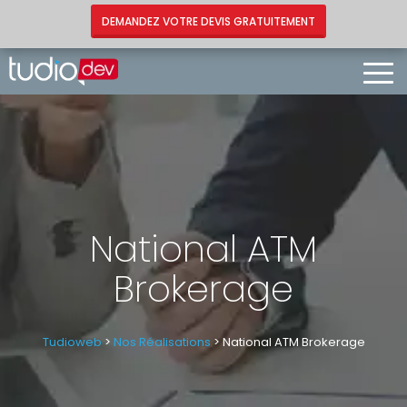
DEMANDEZ VOTRE DEVIS GRATUITEMENT
Togg
Navi
National ATM
Brokerage
Tudioweb
>
Nos Réalisations
> National ATM Brokerage