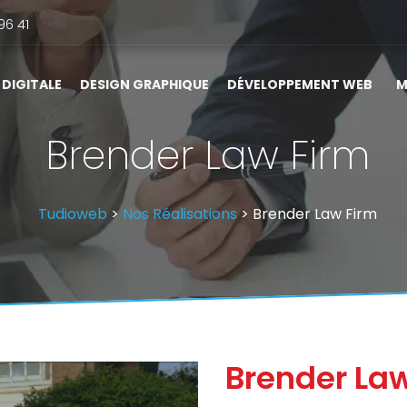
96 41
DIGITALE
DESIGN GRAPHIQUE
DÉVELOPPEMENT WEB
M
Brender Law Firm
Tudioweb
>
Nos Réalisations
> Brender Law Firm
Brender La