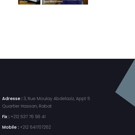
Adresse :
3, Rue Moulay Abdelaziz, Appt 5
Quartier Hassan, Rabat
Fix :
+212 537 76 96 41
Mobile :
+212 641707262